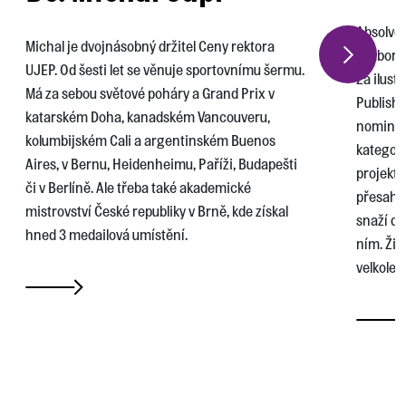
Absolven
Michal je dvojnásobný držitel Ceny rektora
soubor A
UJEP. Od šesti let se věnuje sportovnímu šermu.
Za ilus
Má za sebou světové poháry a Grand Prix v
Publishi
katarském Doha, kanadském Vancouveru,
nominov
kolumbijském Cali a argentinském Buenos
kategori
Aires, v Bernu, Heidenheimu, Paříži, Budapešti
projekty
či v Berlíně. Ale třeba také akademické
přesahe
mistrovství České republiky v Brně, kde získal
snaží dě
hned 3 medailová umístění.
ním. Žij
velkolep