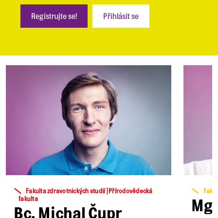
Registrujte se!
Přihlásit se
Fakulta zdravotnických studií | Přírodovědecká
Fakul
fakulta
MgA
Bc. Michal Čupr