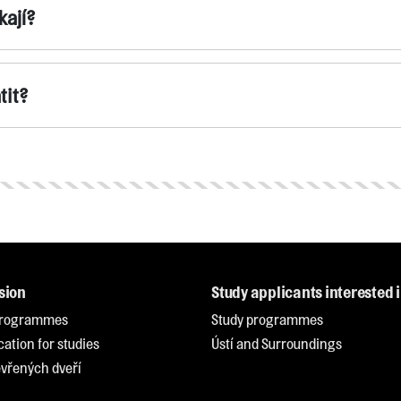
kají?
tit?
sion
Study applicants interested 
programmes
Study programmes
cation for studies
Ústí and Surroundings
vřených dveří