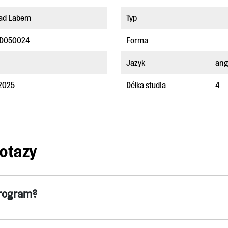
nad Labem
Typ
1D050024
Forma
Jazyk
ang
 2025
Délka studia
4
otazy
program?