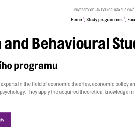
UNIVERSITY OF JAN EVANGELISTA PURKYNĚ 
Home
Study programmes
Facu
\
\
 and Behavioural Stu
ního programu
 experts in the field of economic theories, economic policy a
sychology. They apply the acquired theoretical knowledge in 
udy