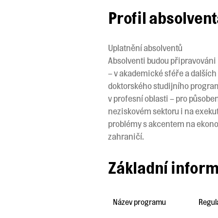
Profil absolven
Uplatnění absolventů
Absolventi budou připravováni
– v akademické sféře a dalších
doktorského studijního progra
v profesní oblasti – pro působe
neziskovém sektoru i na exekut
problémy s akcentem na ekonom
zahraničí.
Základní infor
Název programu
Regul