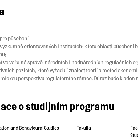
ta
 pro působení
 výzkumně orientovaných institucích; k této oblasti působení 
mu;
ní ve veřejné správě, národních i nadnárodních regulačních org
ivních pozicích, které vyžadují znalost teorií a metod ekonomi
ickou perspektivu regulatorního rámce. Důraz bude kladen n
mace o studijním programu
ation and Behavioural Studies
Fakulta
Fac
Stu