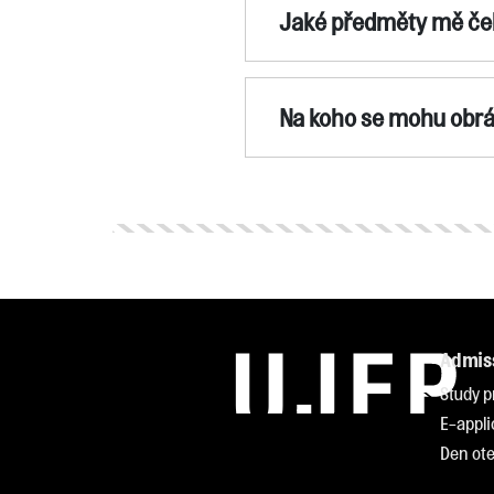
Jaké předměty mě če
Na koho se mohu obrá
Admis
Study 
E-appli
Den ote