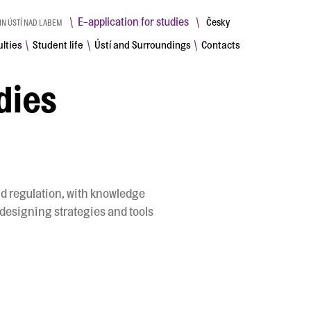
E-application for studies
\
\
Česky
IN ÚSTÍ NAD LABEM
lties
Student life
Ústí and Surroundings
Contacts
\
\
\
dies
nd regulation, with knowledge
designing strategies and tools