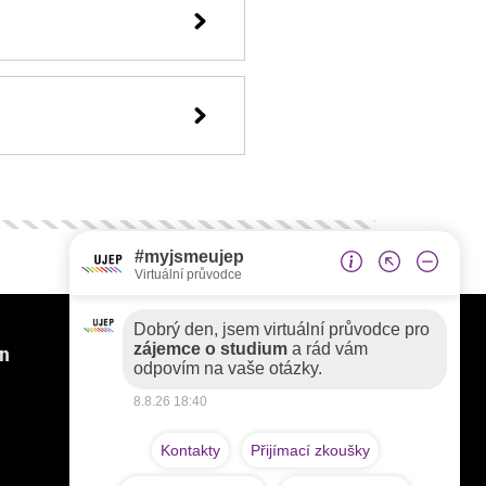
in
Faculties
Faculty of Mechanical Engineering
Faculty of Environment
Faculty of Art and Design
Faculty of Arts